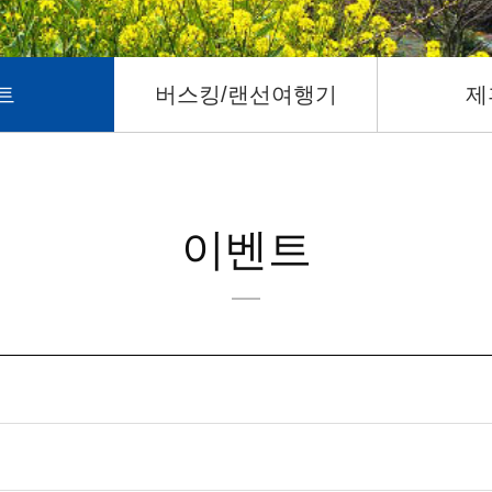
트
버스킹/랜선여행기
제
이벤트