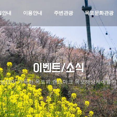
설안내
이용안내
주변관광
목포문화관광
이벤트/소식
낭만이 가득한 목포의 랜드마크 목포해상케이블카