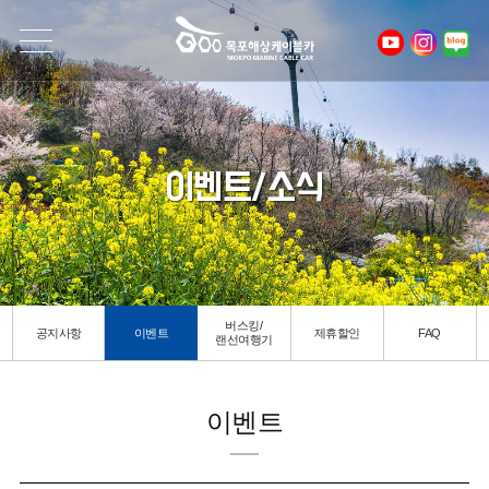
이벤트/소식
버스킹/
공지사항
이벤트
제휴할인
FAQ
랜선여행기
이벤트