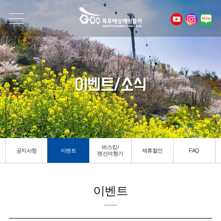
이벤트/소식
버스킹/
공지사항
이벤트
제휴할인
FAQ
랜선여행기
이벤트