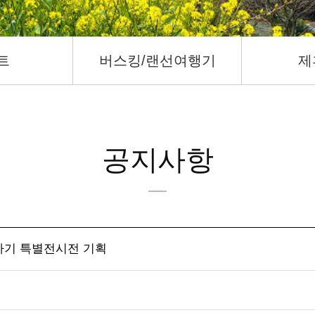
트
버스킹/랜선여행기
제
공지사항
기 특별전시전 기획