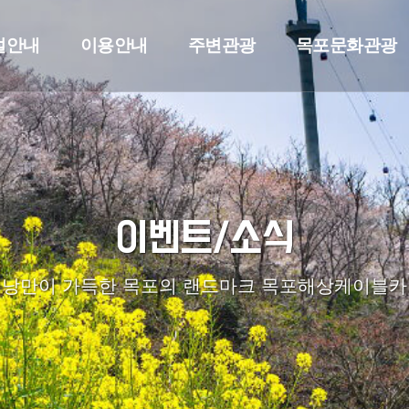
설안내
이용안내
주변관광
목포문화관광
이벤트/소식
낭만이 가득한 목포의 랜드마크 목포해상케이블카