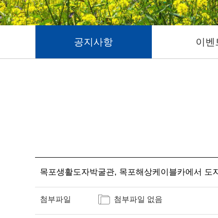
공지사항
이벤
목포생활도자박굴관, 목포해상케이블카에서 도자
첨부파일
첨부파일 없음