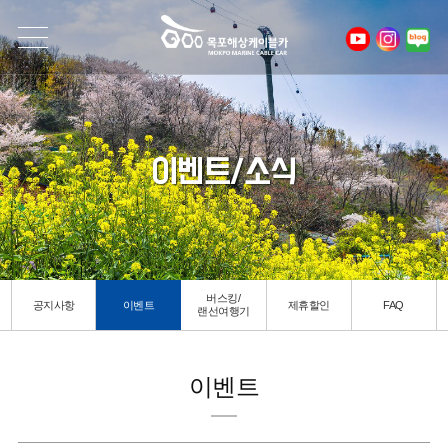
이벤트/소식
버스킹/
공지사항
이벤트
제휴할인
FAQ
랜선여행기
이벤트