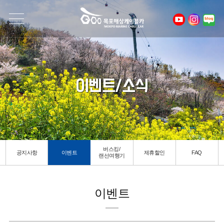
이벤트/소식
버스킹/
공지사항
이벤트
제휴할인
FAQ
랜선여행기
이벤트