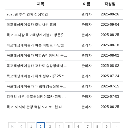
제목
이름
작성일
관리자
2025-09-26
2025년 추석 연휴 정상영업
관리자
2025-09-04
목포해상케이블카 모범사원 표창
관리자
2025-08-25
목포 부시장 목포해상케이블카 방문[08.21 / 안전관리 현황 점검과 현장 확인]
관리자
2025-08-18
목포해상케이블카 여름 이벤트 ※당첨지급 안내※
관리자
2025-08-02
목포해상케이블카 북항승강장에서 '목포청소년 낭만 예술제' 회화작품전시 열린다
관리자
2025-08-02
목포해상케이블카 고하도 승강장에서 ‘거북선·판옥선’ 모형 만난다
관리자
2025-07-24
목포해상케이블카 하계 성수기(7.25 ~ 8.17) 1시간 연장 운영.
관리자
2025-07-15
목포해상케이블카 '국립해양유산연구소' 와 업무협약(mou) 체결
관리자
2025-07-03
김규리 배우, 목포해상케이블카 깜짝 방문과 유달산 산책
관리자
2025-06-25
목포, 아시아 관광 핵심 도시로.. 한·대만 관광교류, 목포해상케이블카 방문
1
2
3
4
5
6
7
8
9