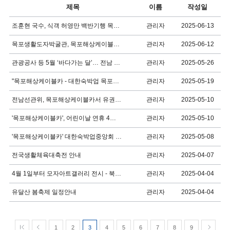
제목
이름
작성일
관리자
2025-06-13
조훈현 국수, 식객 허영만 백반기행 목포해상케이블카 방문
관리자
2025-06-12
목포생활도자박굴관, 목포해상케이블카에서 도자기 특별전시전 기획
관리자
2025-05-26
관광공사 등 5월 ‘바다가는 달’… 전남 해양 여행, 목포해상케이블카
관리자
2025-05-19
"목포해상케이블카 - 대한숙박업 목포시지부" 가맹점 소개
관리자
2025-05-10
전남선관위, 목포해상케이블카서 유권자 만나다
관리자
2025-05-10
'목포해상케이블카', 어린이날 연휴 4만 명 찾아
관리자
2025-05-08
'목포해상케이블카' 대한숙박업중앙회 목포시 지부와 제휴협약 체결
관리자
2025-04-07
전국생활체육대축전 안내
관리자
2025-04-04
4월 1일부터 모자아트갤러리 전시 - 북항승강장 2층 하차장
관리자
2025-04-04
유달산 봄축제 일정안내
1
2
3
4
5
6
7
8
9