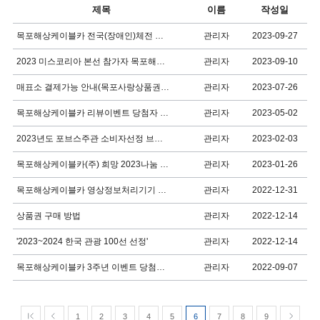
제목
이름
작성일
관리자
2023-09-27
목포해상케이블카 전국(장애인)체전 성공기원 기부금 기탁
관리자
2023-09-10
2023 미스코리아 본선 참가자 목포해상케이블카 방문
관리자
2023-07-26
매표소 결제가능 안내(목포사랑상품권 사용불가)
관리자
2023-05-02
목포해상케이블카 리뷰이벤트 당첨자 발표
관리자
2023-02-03
2023년도 포브스주관 소비자선정 브랜드 대상 수상
관리자
2023-01-26
목포해상케이블카(주) 희망 2023나눔 캠페인 성금 1천만 원 기탁
관리자
2022-12-31
목포해상케이블카 영상정보처리기기 운영방안
관리자
2022-12-14
상품권 구매 방법
관리자
2022-12-14
'2023~2024 한국 관광 100선 선정'
관리자
2022-09-07
목포해상케이블카 3주년 이벤트 당첨자 발표
1
2
3
4
5
6
7
8
9